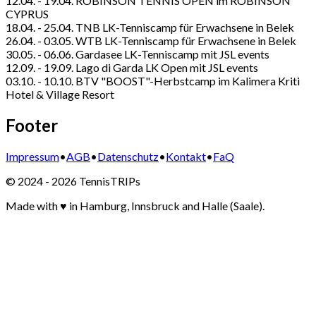
12.04. - 19.04. ROBINSON TENNIS OPEN im ROBINSON
CYPRUS
18.04. - 25.04. TNB LK-Tenniscamp für Erwachsene in Belek
26.04. - 03.05. WTB LK-Tenniscamp für Erwachsene in Belek
30.05. - 06.06. Gardasee LK-Tenniscamp mit JSL events
12.09. - 19.09. Lago di Garda LK Open mit JSL events
03.10. - 10.10. BTV "BOOST"-Herbstcamp im Kalimera Kriti
Hotel & Village Resort
Footer
Impressum
•
AGB
•
Datenschutz
•
Kontakt
•
FaQ
© 2024 - 2026 TennisTRIPs
Made with
♥
in Hamburg, Innsbruck and Halle (Saale).